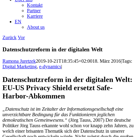
Kontakt
Partner
Karriere
EN
About us
Zurück
Vor
Datenschutzreform in der digitalen Welt
Ramona Juretzek
2019-10-21T18:35:45+02:00
18. März 2016
|
Tags:
Digital Marketing
,
e-dynamics
|
Datenschutzreform in der digitalen Welt:
EU-US Privacy Shield ersetzt Safe-
Harbor-Abkommen
„Datenschutz ist im Zeitalter der Informationsgesellschaft eine
unverzichtbare Bedingung für das Funktionieren jeglichen
demokratischen Gemeinwesens.“
(Jörg Tauss, 2007) Der deutsche
Politiker Jörg Tauss erkannte wohl schon vor knapp zehn Jahren, zu
welch einer brisanten Thematik sich der Datenschutz in unserer
Gesellschaft noch entwickeln würde. Nicht zuletzt durch die großen