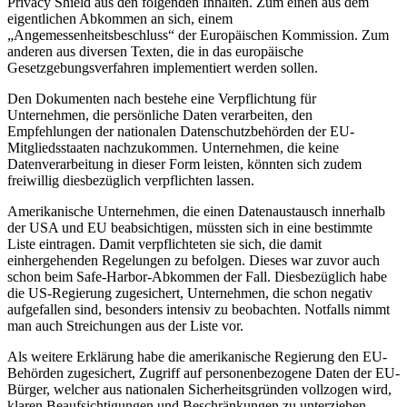
Privacy Shield aus den folgenden Inhalten. Zum einen aus dem
eigentlichen Abkommen an sich, einem
„Angemessenheitsbeschluss“ der Europäischen Kommission. Zum
anderen aus diversen Texten, die in das europäische
Gesetzgebungsverfahren implementiert werden sollen.
Den Dokumenten nach bestehe eine Verpflichtung für
Unternehmen, die persönliche Daten verarbeiten, den
Empfehlungen der nationalen Datenschutzbehörden der EU-
Mitgliedsstaaten nachzukommen. Unternehmen, die keine
Datenverarbeitung in dieser Form leisten, könnten sich zudem
freiwillig diesbezüglich verpflichten lassen.
Amerikanische Unternehmen, die einen Datenaustausch innerhalb
der USA und EU beabsichtigen, müssten sich in eine bestimmte
Liste eintragen. Damit verpflichteten sie sich, die damit
einhergehenden Regelungen zu befolgen. Dieses war zuvor auch
schon beim Safe-Harbor-Abkommen der Fall. Diesbezüglich habe
die US-Regierung zugesichert, Unternehmen, die schon negativ
aufgefallen sind, besonders intensiv zu beobachten. Notfalls nimmt
man auch Streichungen aus der Liste vor.
Als weitere Erklärung habe die amerikanische Regierung den EU-
Behörden zugesichert, Zugriff auf personenbezogene Daten der EU-
Bürger, welcher aus nationalen Sicherheitsgründen vollzogen wird,
klaren Beaufsichtigungen und Beschränkungen zu unterziehen.