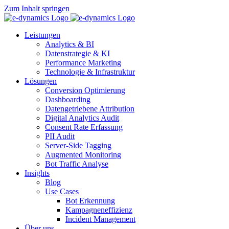
Zum Inhalt springen
Leistungen
Analytics & BI
Datenstrategie & KI
Performance Marketing
Technologie & Infrastruktur
Lösungen
Conversion Optimierung
Dashboarding
Datengetriebene Attribution
Digital Analytics Audit
Consent Rate Erfassung
PII Audit
Server-Side Tagging
Augmented Monitoring
Bot Traffic Analyse
Insights
Blog
Use Cases
Bot Erkennung
Kampagneneffizienz
Incident Management
Über uns