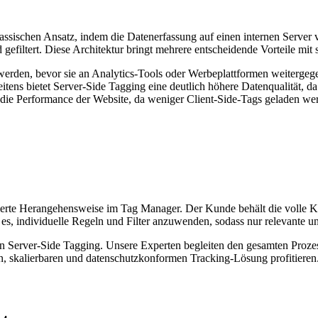
klassischen Ansatz, indem die Datenerfassung auf einen internen Server
efiltert. Diese Architektur bringt mehrere entscheidende Vorteile mit 
werden, bevor sie an Analytics-Tools oder Werbeplattformen weitergege
ns bietet Server-Side Tagging eine deutlich höhere Datenqualität, 
ch die Performance der Website, da weniger Client-Side-Tags geladen w
ierte Herangehensweise im Tag Manager. Der Kunde behält die volle Ko
 es, individuelle Regeln und Filter anzuwenden, sodass nur relevante 
n Server-Side Tagging. Unsere Experten begleiten den gesamten Prozes
en, skalierbaren und datenschutzkonformen Tracking-Lösung profitieren