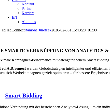
Kontakt
Partner
Karriere
EN
About us
ed.AdConnect
Ramona Juretzek
2026-02-06T15:43:20+01:00
IE SMARTE VERKNÜPFUNG VON ANALYTICS &
ximale Kampagnen-Performance mit datengetriebenem Smart Bidding
t
ed.AdConnect
werden Gebotsstrategien intelligenter und effizienter
ssen sich Werbekampagnen gezielt optimieren – für bessere Ergebnisse 
Smart Bidding
htlose Verbindung mit der bestehenden Analytics-Lösung, um ein indivi