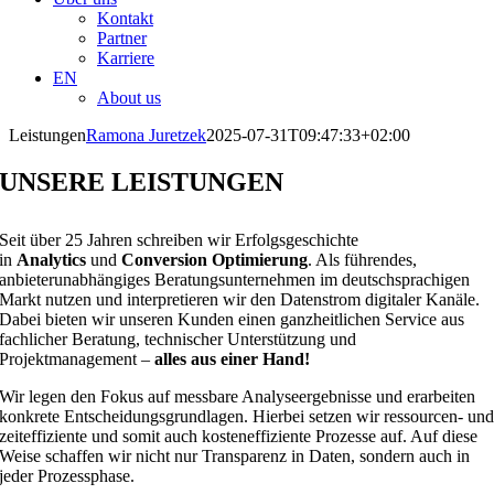
Kontakt
Partner
Karriere
EN
About us
Leistungen
Ramona Juretzek
2025-07-31T09:47:33+02:00
UNSERE LEISTUNGEN
Seit über 25 Jahren schreiben wir Erfolgsgeschichte
in
Analytics
und
Conversion Optimierung
. Als führendes,
anbieterunabhängiges Beratungsunternehmen im deutschsprachigen
Markt nutzen und interpretieren wir den Datenstrom digitaler Kanäle.
Dabei bieten wir unseren Kunden einen ganzheitlichen Service aus
fachlicher Beratung, technischer Unterstützung und
Projektmanagement –
alles aus einer Hand!
Wir legen den Fokus auf messbare Analyseergebnisse und erarbeiten
konkrete Entscheidungsgrundlagen. Hierbei setzen wir ressourcen- un
zeiteffiziente und somit auch kosteneffiziente Prozesse auf. Auf diese
Weise schaffen wir nicht nur Transparenz in Daten, sondern auch in
jeder Prozessphase.