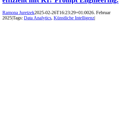
effizient mit KI? Prompt Engineering.
Ramona Juretzek
2025-02-26T16:23:29+01:00
26. Februar
2025
|
Tags:
Data Analytics
,
Künstliche Intelligenz
|