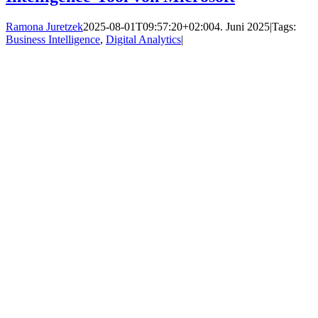
Ramona Juretzek
2025-08-01T09:57:20+02:00
4. Juni 2025
|
Tags:
Business Intelligence
,
Digital Analytics
|