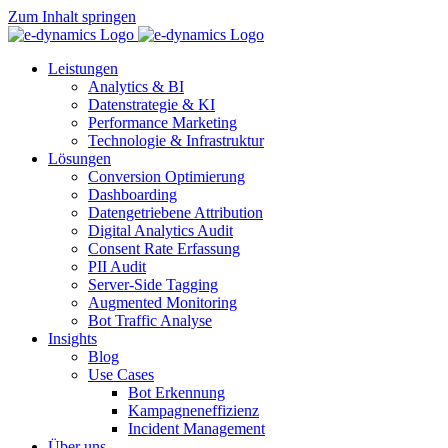
Zum Inhalt springen
Leistungen
Analytics & BI
Datenstrategie & KI
Performance Marketing
Technologie & Infrastruktur
Lösungen
Conversion Optimierung
Dashboarding
Datengetriebene Attribution
Digital Analytics Audit
Consent Rate Erfassung
PII Audit
Server-Side Tagging
Augmented Monitoring
Bot Traffic Analyse
Insights
Blog
Use Cases
Bot Erkennung
Kampagneneffizienz
Incident Management
Über uns